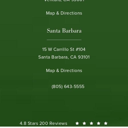
(opens in a new tab)
Map & Directions
Santa Barbara
15 W Carrillo St #104
Santa Barbara, CA 93101
(opens in a new tab)
Map & Directions
Call Bamieh & De Smeth on the phone 
(805) 643-5555
Bamieh & De Smeth reviews:
4.8 Stars 200 Reviews