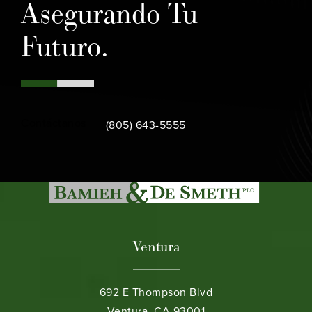
Asegurando Tu
Futuro.
Call Bamieh & De Smeth on the phone at
Contáctanos
(805) 643-5555
Ventura
692 E Thompson Blvd
Ventura, CA 93001