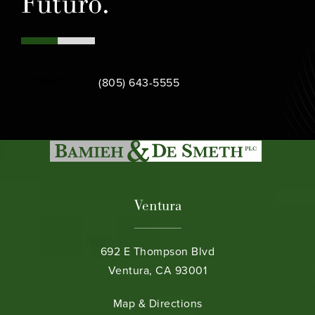
Futuro.
Call Bamieh & De Smeth on the phone at
Contact Us
(805) 643-5555
Ventura
692 E Thompson Blvd
Ventura, CA 93001
(opens in a new tab)
Map & Directions