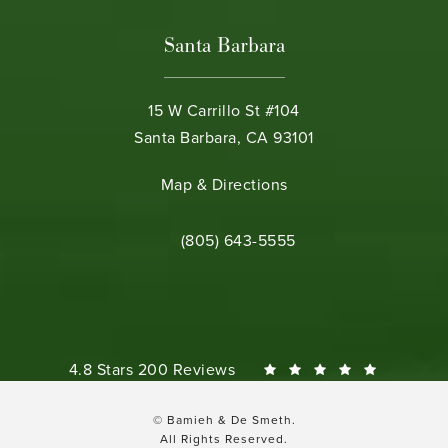
Santa Barbara
15 W Carrillo St #104
Santa Barbara, CA 93101
(opens in a new tab)
Map & Directions
Call Bamieh & De Smeth on the phone 
(805) 643-5555
Bamieh & De Smeth reviews:
4.8 Stars 200 Reviews
© Bamieh & De Smeth.
All Rights Reserved.