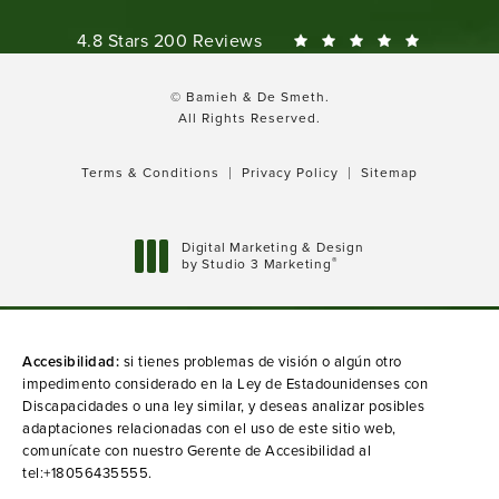
Bamieh & De Smeth reviews:
4.8 Stars 200 Reviews
© Bamieh & De Smeth.
All Rights Reserved.
Terms & Conditions
Privacy Policy
Sitemap
Digital Marketing & Design
®
by Studio 3 Marketing
(opens in a new tab)
Accesibilidad:
si tienes problemas de visión o algún otro
impedimento considerado en la Ley de Estadounidenses con
Discapacidades o una ley similar, y deseas analizar posibles
adaptaciones relacionadas con el uso de este sitio web,
comunícate con nuestro Gerente de Accesibilidad al
tel:+18056435555
.