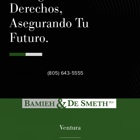
Derechos,
Asegurando Tu
Futuro.
Call Bamieh & De Smeth on the phone at
Contáctanos
(805) 643-5555
Ventura