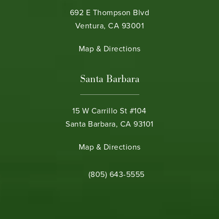
692 E Thompson Blvd
Ventura, CA 93001
(opens in a new tab)
Map & Directions
Santa Barbara
15 W Carrillo St #104
Santa Barbara, CA 93101
(opens in a new tab)
Map & Directions
Call Bamieh & De Smeth on the phone 
(805) 643-5555