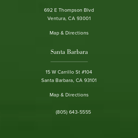
692 E Thompson Blvd
Ventura, CA 93001
(opens in a new tab)
Map & Directions
Santa Barbara
15 W Carrillo St #104
Santa Barbara, CA 93101
(opens in a new tab)
Map & Directions
Call Bamieh & De Smeth on the phone 
(805) 643-5555