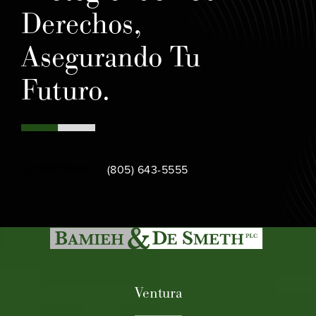
Derechos,
Asegurando Tu
Futuro.
Call Bamieh & De Smeth on the phone at
Contáctanos
(805) 643-5555
Ventura