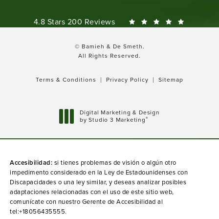
Bamieh & De Smeth reviews:
4.8 Stars 200 Reviews
© Bamieh & De Smeth.
All Rights Reserved.
Terms & Conditions
Privacy Policy
Sitemap
Digital Marketing & Design
®
by Studio 3 Marketing
(opens in a new tab)
Accesibilidad:
si tienes problemas de visión o algún otro
impedimento considerado en la Ley de Estadounidenses con
Discapacidades o una ley similar, y deseas analizar posibles
adaptaciones relacionadas con el uso de este sitio web,
comunícate con nuestro Gerente de Accesibilidad al
tel:+18056435555
.