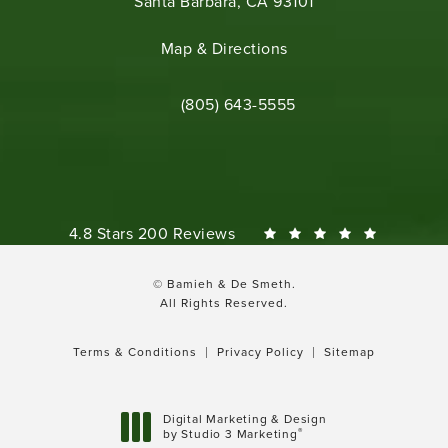
Santa Barbara, CA 93101
(opens in a new tab)
Map & Directions
Call Bamieh & De Smeth on the phone 
(805) 643-5555
Bamieh & De Smeth reviews:
4.8 Stars 200 Reviews
© Bamieh & De Smeth.
All Rights Reserved.
Terms & Conditions
Privacy Policy
Sitemap
Digital Marketing & Design
®
by Studio 3 Marketing
(opens in a new tab)