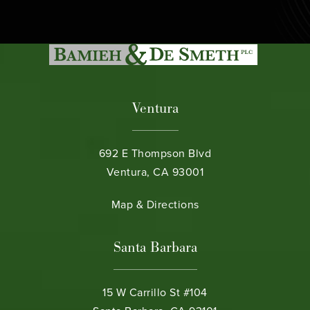
Ventura
692 E Thompson Blvd
Ventura, CA 93001
(opens in a new tab)
Map & Directions
Santa Barbara
15 W Carrillo St #104