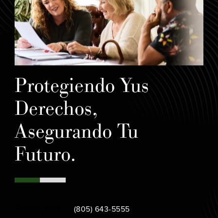
Protegiendo Yus
Derechos,
Asegurando Tu
Futuro.
Call Bamieh & De Smeth on the phone at
Contáctanos
(805) 643-5555